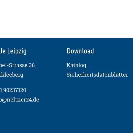
le Leipzig
Download
el-Strasse 36
Katalog
kkleeberg
Sicherheitsdatenblätter
1 90237120
fo@neltner24.de